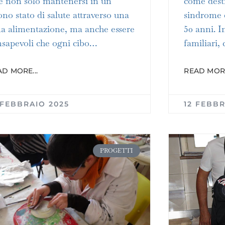
e non solo mantenersi in un
come dest
no stato di salute attraverso una
sindrome d
a alimentazione, ma anche essere
50 anni. I
sapevoli che ogni cibo…
familiari, 
D MORE...
READ MORE
 FEBBRAIO 2025
12 FEBBR
PROGETTI