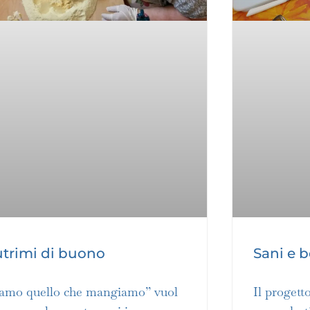
trimi di buono
Sani e b
iamo quello che mangiamo” vuol
Il progett