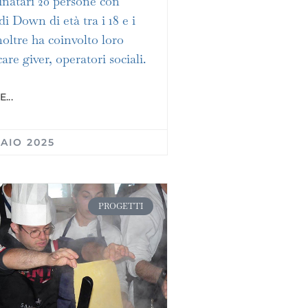
inatari 20 persone con
i Down di età tra i 18 e i
noltre ha coinvolto loro
care giver, operatori sociali.
...
AIO 2025
PROGETTI