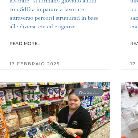
lavorare” si formano giovano adulti
dir
con SdD a imparare a lavorare
buo
attraverso percorsi strutturati in base
san
alle diverse età ed esigenze.
con
READ MORE...
REA
17 FEBBRAIO 2025
17
PROGETTI