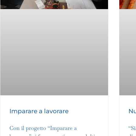
Imparare a lavorare
Nu
Con il progetto “Imparare a
“S