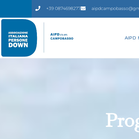
+39 0874698277
aipdcampobasso@gm
AIPD 
Prog