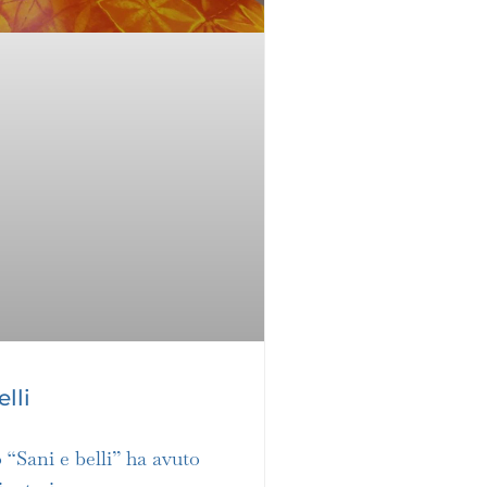
elli
o “Sani e belli” ha avuto