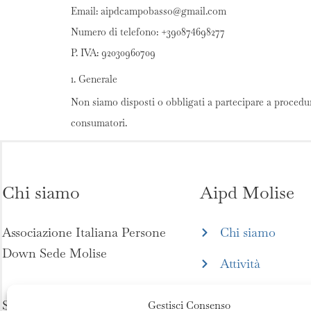
Email:
aipdcampobasso@
gmail.com
Numero di telefono: +390874698277
P. IVA: 92030960709
1. Generale
Non siamo disposti o obbligati a partecipare a procedur
consumatori.
Chi siamo
Aipd Molise
Associazione Italiana Persone
Chi siamo
Down Sede Molise
Attività
News ed eventi
Seguici su:
Gestisci Consenso